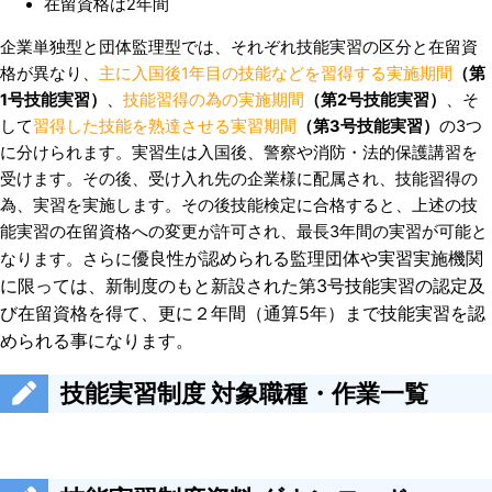
在留資格は2年間
企業単独型と団体監理型では、それぞれ技能実習の区分と在留資
格が異なり、
主に入国後1年目の技能などを習得する実施期間
（第
1号技能実習）
、
技能習得の為の実施期間
（第2号技能実習）
、そ
して
習得した技能を熟達させる実習期間
（第3号技能実習）
の3つ
に分けられます。実習生は入国後、警察や消防・法的保護講習を
受けます。その後、受け入れ先の企業様に配属され、技能習得の
為、実習を実施します。その後技能検定に合格すると、上述の技
能実習の在留資格への変更が許可され、最長3年間の実習が可能と
優良性が認められる監理団体や実習実施機関
なります。さらに
に限っては、
新制度のもと新設された第3号技能実習の認定及
び在留資格を得て、更に２年間（通算5年）まで技能実習を認
められる事になります。
技能実習制度 対象職種・作業一覧