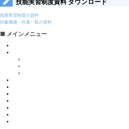
技能実習制度資料 ダウンロード
技能実習制度の資料
対象職種・作業一覧の資料
■ メインメニュー
HOME
技能実習生制度について
技能実習制度について
技能実習生受入の手順・流れ
技能実習制度活用のメリット
新たな外国人材の受入れ
組合員サポート
組合概要
採用情報
個人情報保護指針
お問合わせ
サイトマップ